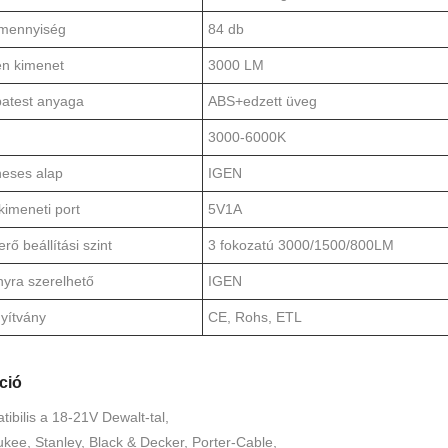
mennyiség
84 db
n kimenet
3000 LM
atest anyaga
ABS+edzett üveg
3000-6000K
eses alap
IGEN
imeneti port
5V1A
rő beállítási szint
3 fokozatú 3000/1500/800LM
nyra szerelhető
IGEN
yítvány
CE, Rohs, ETL
ció
ibilis a 18-21V Dewalt-tal,
kee, Stanley, Black & Decker, Porter-Cable,