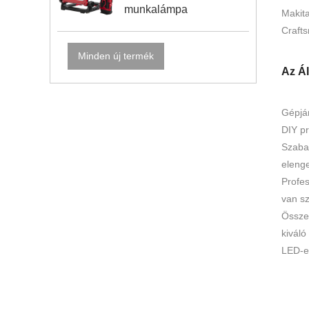
munkalámpa
Makita
Craft
Minden új termék
Az Á
Gépjár
DIY pr
Szaba
elenge
Profes
van s
Összef
kiváló
LED-e