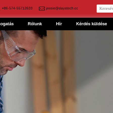
+86-574-55712633
jessie@dayatech.cc
mogatás
Rólunk
Hír
Kérdés küldése