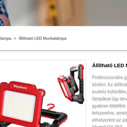
alámpa
>
Állítható LED Munkalámpa
Állítható LED
Professzionális 
kínálni. Az állí
eszköz különféle,
lámpákat úgy terv
gyakran többféle 
felszerelve, amel
elhelyezést az ad