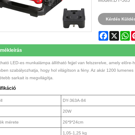
Modell:DY-363
Kérdés Küldé
Facebook
X
W
rmékleírás
ítható LED-es munkalámpa állítható fejjel van felszerelve, amely előre-hátr
ben szabályozhatja, hogy hol világítson a fény. Az akár 1200 lumene
étebb sarkait is megvilágítja.
fikáció
ll
DY-363A-84
20W
ék mérete
26*9*24cm
1,05-1,25 kg