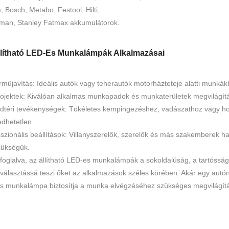
, Bosch, Metabo, Festool, Hilti,
sman, Stanley Fatmax akkumulátorok.
llítható LED-Es Munkalámpák Alkalmazásai
műjavítás: Ideális autók vagy teherautók motorházteteje alatti munkákh
ojektek: Kiválóan alkalmas munkapadok és munkaterületek megvilágítás
dtéri tevékenységek: Tökéletes kempingezéshez, vadászathoz vagy hor
dhetetlen.
szionális beállítások: Villanyszerelők, szerelők és más szakemberek has
zükségük.
oglalva, az állítható LED-es munkalámpák a sokoldalúság, a tartósság
 választássá teszi őket az alkalmazások széles körében. Akár egy autón
s munkalámpa biztosítja a munka elvégzéséhez szükséges megvilágítá