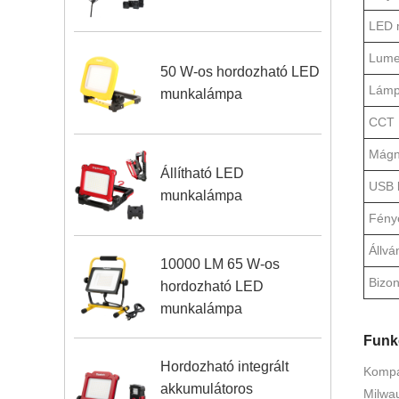
LED 
Lume
50 W-os hordozható LED
Lámp
munkalámpa
CCT
Mágn
Állítható LED
USB k
munkalámpa
Fénye
Állvá
10000 LM 65 W-os
Bizon
hordozható LED
munkalámpa
Funk
Hordozható integrált
Kompat
akkumulátoros
Milwau