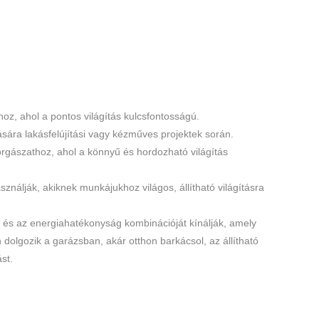
oz, ahol a pontos világítás kulcsfontosságú.
ára lakásfelújítási vagy kézműves projektek során.
gászathoz, ahol a könnyű és hordozható világítás
ználják, akiknek munkájukhoz világos, állítható világításra
 és az energiahatékonyság kombinációját kínálják, amely
 dolgozik a garázsban, akár otthon barkácsol, az állítható
st.