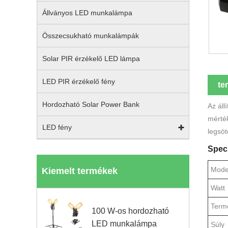
Állványos LED munkalámpa
Összecsukható munkalámpák
Solar PIR érzékelő LED lámpa
LED PIR érzékelő fény
te
Hordozható Solar Power Bank
Az áll
mérték
LED fény
legsöt
Speci
Mode
Kiemelt termékek
Watt
Term
100 W-os hordozható
LED munkalámpa
Súly