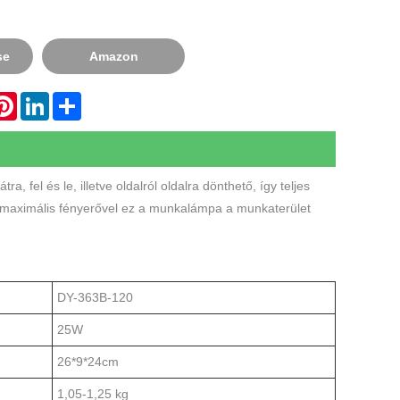
se
Amazon
hatsApp
Pinterest
LinkedIn
Share
a, fel és le, illetve oldalról oldalra dönthető, így teljes
s maximális fényerővel ez a munkalámpa a munkaterület
DY-363B-120
25W
26*9*24cm
1,05-1,25 kg