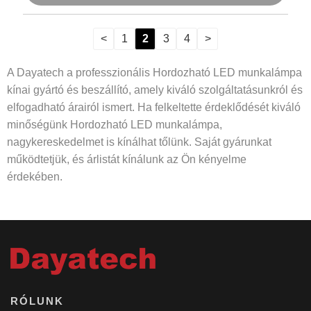
<
1
2
3
4
>
A Dayatech a professzionális Hordozható LED munkalámpa
kínai gyártó és beszállító, amely kiváló szolgáltatásunkról és
elfogadható árairól ismert. Ha felkeltette érdeklődését kiváló
minőségünk Hordozható LED munkalámpa,
nagykereskedelmet is kínálhat tőlünk. Saját gyárunkat
működtetjük, és árlistát kínálunk az Ön kényelme
érdekében.
RÓLUNK