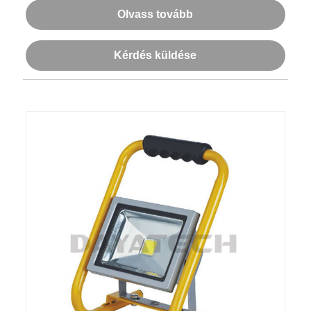
Olvass tovább
Kérdés küldése