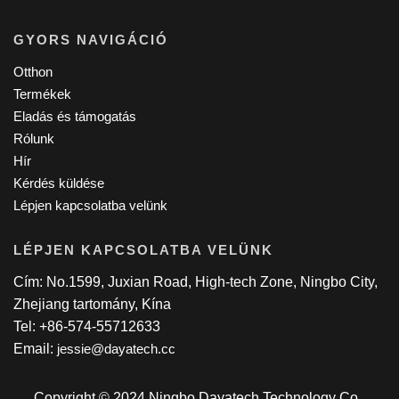
GYORS NAVIGÁCIÓ
Otthon
Termékek
Eladás és támogatás
Rólunk
Hír
Kérdés küldése
Lépjen kapcsolatba velünk
LÉPJEN KAPCSOLATBA VELÜNK
Cím: No.1599, Juxian Road, High-tech Zone, Ningbo City,
Zhejiang tartomány, Kína
Tel: +86-574-55712633
Email:
jessie@dayatech.cc
Copyright © 2024 Ningbo Dayatech Technology Co.,