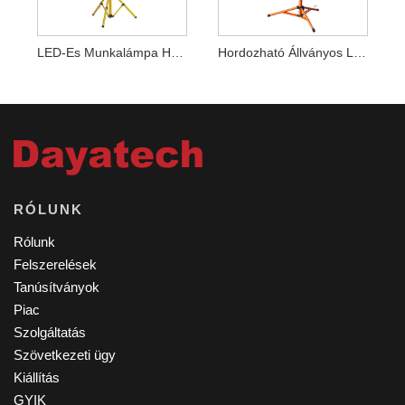
LED-Es Munkalámpa Háromlábú Állvánnyal
Hordozható Állványos LED Munkalámpa
RÓLUNK
Rólunk
Felszerelések
Tanúsítványok
Piac
Szolgáltatás
Szövetkezeti ügy
Kiállítás
GYIK