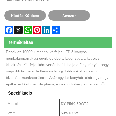
Kérdés Küldése
Amazon
Facebook
X
WhatsApp
Pinterest
LinkedIn
Share
termékleírás
Ennek az 10000 lumenes, kétfejes LED állványos
munkalámpának az egyik legjobb tulajdonsága a kétfejes
kialakítás. Két fejjel könnyedén beállíthatja a fény irányát, hogy
nagyobb területet fedhessen le, így több sokoldalúságot
biztosít a munkaterületen. Akár egy kis konyhát, akár egy nagy
építkezést kell megvilágítania, ez a munkalámpa megvédi Önt.
Specifikáció
Modell
DY-P560-50WT2
Watt
50W+50W