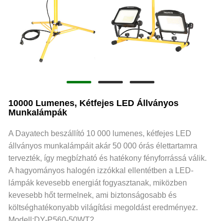
10000 Lumenes, Kétfejes LED Állványos
Munkalámpák
A Dayatech beszállító 10 000 lumenes, kétfejes LED
állványos munkalámpáit akár 50 000 órás élettartamra
tervezték, így megbízható és hatékony fényforrássá válik.
A hagyományos halogén izzókkal ellentétben a LED-
lámpák kevesebb energiát fogyasztanak, miközben
kevesebb hőt termelnek, ami biztonságosabb és
költséghatékonyabb világítási megoldást eredményez.
Modell:DY-P560-50WT2