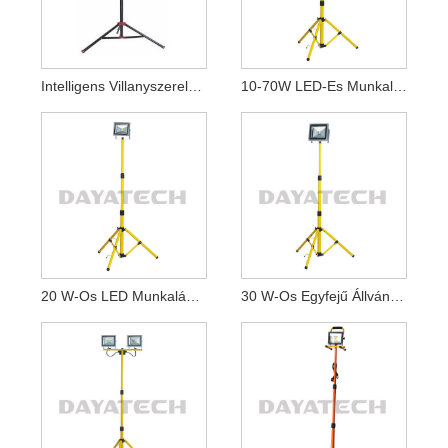
Intelligens Villanyszerelő 30 W Hordozható Állványos LED Munkalámpa
10-70W LED-Es Munkalámpa Állvánnyal
20 W-Os LED Munkalámpa Sárga Állvánnyal
30 W-Os Egyfejű Állvány Munkahelyi Lámpa