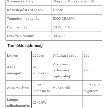
Származási hely:
Zhejiang, Kína (szárazföld)
Közlekedési eszközök:
Óceán
Termelési kapacitás:
5000 DB/MON
Csomagolás:
10 DB/CTN
Szállítási dátum:
30 NAP
Terméktulajdonság
Lumen:
1000lm
Világítási szög:
120
Világítási
A tok
Az
tartomány
1-10 m
anyagai:
alumínium.
(optimális):
Li-ion
3/6 a Hi/Lo
Akkumulátor:
Munkaidő:
újratölthető
sugárhoz
Lámpa
20x0,5W
teljesítménye: