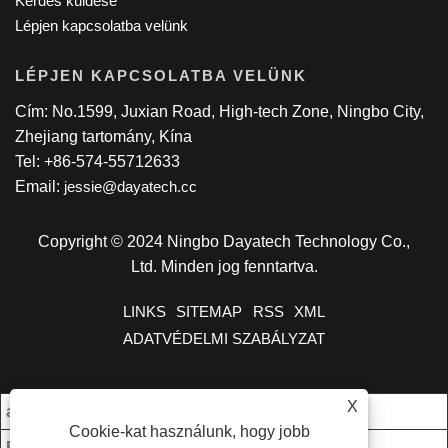
Kérdés küldése
Lépjen kapcsolatba velünk
LÉPJEN KAPCSOLATBA VELÜNK
Cím: No.1599, Juxian Road, High-tech Zone, Ningbo City,
Zhejiang tartomány, Kína
Tel: +86-574-55712633
Email:
jessie@dayatech.cc
Copyright © 2024 Ningbo Dayatech Technology Co.,
Ltd. Minden jog fenntartva.
LINKS
SITEMAP
RSS
XML
ADATVÉDELMI SZABÁLYZAT
X
az én. Rendelés:
1000 darab/darab
Cookie-kat használunk, hogy jobb
Fizetési feltételek:
T/T