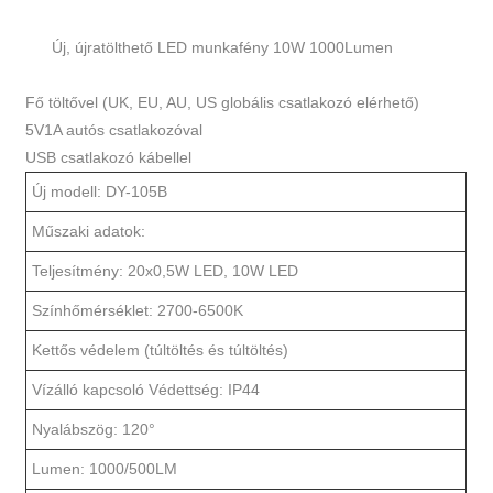
Új, újratölthető LED munkafény 10W 1000Lumen
Fő töltővel (UK, EU, AU, US globális csatlakozó elérhető)
5V1A autós csatlakozóval
USB csatlakozó kábellel
Új modell: DY-105B
Műszaki adatok:
Teljesítmény: 20x0,5W LED, 10W LED
Színhőmérséklet: 2700-6500K
Kettős védelem (túltöltés és túltöltés)
Vízálló kapcsoló Védettség: IP44
Nyalábszög: 120°
Lumen: 1000/500LM