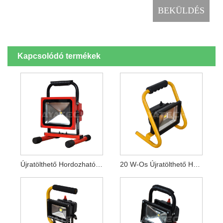
Kapcsolódó termékek
Újratölthető Hordozható LED Munkafény 20W
20 W-Os Újratölthető Hordozható LED-Es Munkalámpa