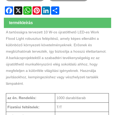
Facebook
X
WhatsApp
Pinterest
LinkedIn
Share
termékleírás
A tartósságra tervezett 10 W-os újratölthető LED-es Work
Flood Light robusztus felépítésű, amely képes ellenállni a
különböző környezeti követelményeknek. Erősnek és
megbízhatónak tervezték, így biztosítja a hosszú élettartamot.
A barkácsprojektektől a szabadtéri tevékenységekig ez az
újratölthető munkafényszóró elég sokoldalú ahhoz, hogy
megfeleljen a különféle világítási igényeknek. Használja
javításokhoz, kempingezéshez vagy vészhelyzeti tartalék
lámpaként.
az én. Rendelés:
1000 darab/darab
Fizetési feltételek:
T/T