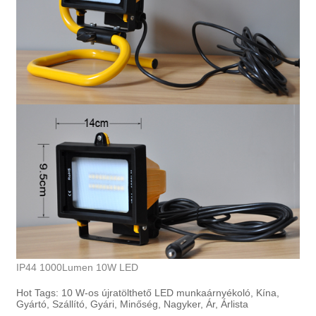
IP44 1000Lumen 10W LED
Hot Tags: 10 W-os újratölthető LED munkaárnyékoló, Kína,
Gyártó, Szállító, Gyári, Minőség, Nagyker, Ár, Árlista