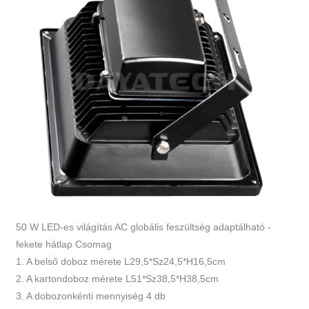
50 W LED-es világítás AC globális feszültség adaptálható -
fekete hátlap Csomag
1. A belső doboz mérete L29,5*Sz24,5*H16,5cm
2. A kartondoboz mérete L51*Sz38,5*H38,5cm
3. A dobozonkénti mennyiség 4 db