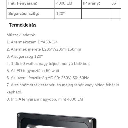
Init. Fényáram:
4000 LM
IP arány:
65
Sugárzási szög:
120°
Termékleírás
Műszaki adatok
1. A termékszám DYA50-C/4
2. A termék mérete L285*W235*H150mm
3. A sugárszög 120°
4. 1 db 50 wattos nagy teljesítményű LED belül
5. A LED fogyasztása 50 watt
6. Az üzemi feszültség AC 90~260V, 50~60Hz
7. A színhőmérséklet fehér, és meleg fehér vagy hideg fehér is
kapható.
8. Init. A fényáram nagyobb, mint 4000 LM