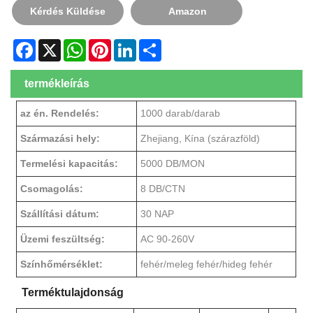
Kérdés Küldése
Amazon
Facebook
X
WhatsApp
Pinterest
LinkedIn
Share
termékleírás
az én. Rendelés:
1000 darab/darab
Származási hely:
Zhejiang, Kína (szárazföld)
Termelési kapacitás:
5000 DB/MON
Csomagolás:
8 DB/CTN
Szállítási dátum:
30 NAP
Üzemi feszültség:
AC 90-260V
Színhőmérséklet:
fehér/meleg fehér/hideg fehér
Terméktulajdonság