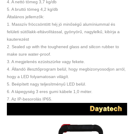
4. A nettó tömeg 3,7 kg/db
5. A bruttó tömeg 4,2 kg/db
Általános jellemzők:
1. Masszív fröccsöntött héj jó minőségű alumíniummal és
felületi sütőlakk-eltávolítással, gyönyörű, nagylelkű, kibírja a
kauterezést
2. Sealed up with the toughened glass and silicon rubber to
make sure water-proof.
3. A megjelenés ezüstszürke vagy fekete.
4. Állandó illesztőprogram belül, hogy megbizonyosodjon arról,
hogy a LED folyamatosan világít.
5. Beépített nagy teljesítményű LED belül.
6. A tápegység 3 eres gumi kábele 1,0 méter.
7. Az IP-besorolás IP65.