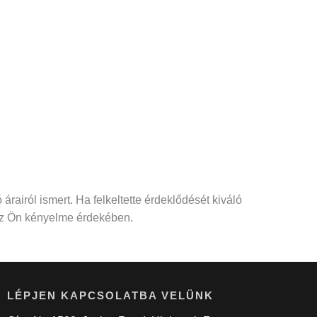
árairól ismert. Ha felkeltette érdeklődését kiváló
 az Ön kényelme érdekében.
LÉPJEN KAPCSOLATBA VELÜNK