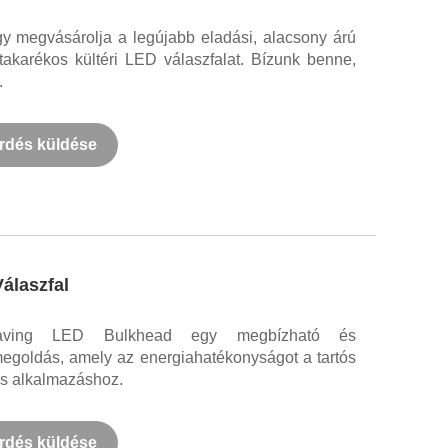
y megvásárolja a legújabb eladási, alacsony árú
takarékos kültéri LED válaszfalat. Bízunk benne,
.
rdés küldése
álaszfal
ving LED Bulkhead egy megbízható és
 megoldás, amely az energiahatékonyságot a tartós
os alkalmazáshoz.
rdés küldése