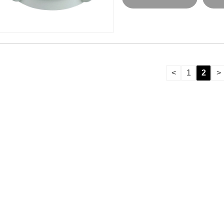
<
1
2
>