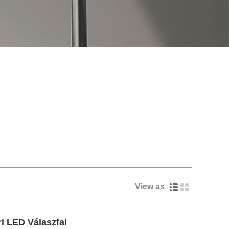
View as
i LED Válaszfal