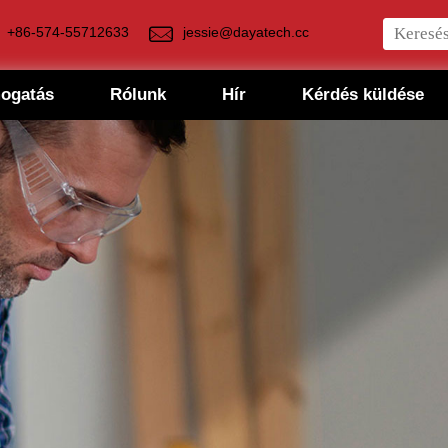
+86-574-55712633
jessie@dayatech.cc
mogatás
Rólunk
Hír
Kérdés küldése