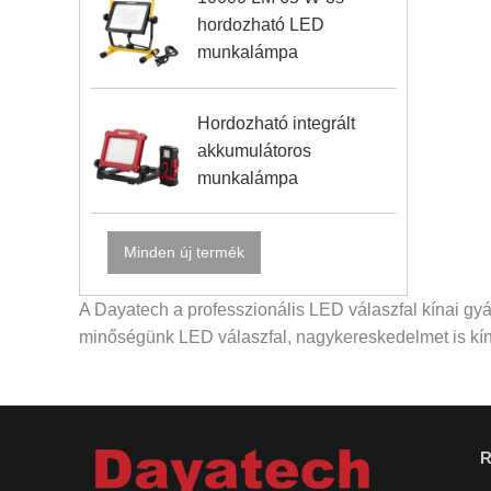
hordozható LED
munkalámpa
Hordozható integrált
akkumulátoros
munkalámpa
Minden új termék
A Dayatech a professzionális LED válaszfal kínai gyárt
minőségünk LED válaszfal, nagykereskedelmet is kíná