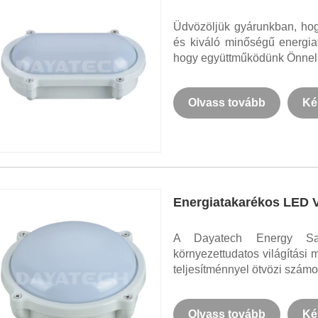
Üdvözöljük gyárunkban, hog
és kiváló minőségű energia
hogy együttműködünk Önnel
Olvass tovább
Ké
Energiatakarékos LED V
A Dayatech Energy Sa
környezettudatos világítási
teljesítménnyel ötvözi szám
Olvass tovább
Ké