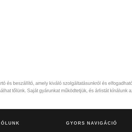
ó és beszállító, amely kiváló szolgáltatásunkról és elfogadható 
lhat tőlünk. Saját gyárunkat működtetjük, és árlistát kínálunk
RÓLUNK
GYORS NAVIGÁCIÓ